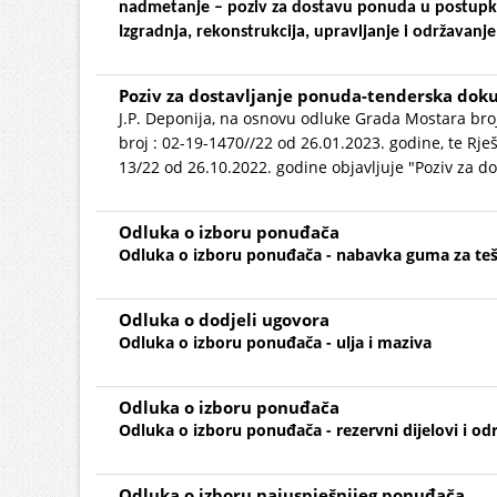
nadmetanje – poziv za dostavu ponuda u postupku
Izgradnja, rekonstrukcija, upravljanje i održavanj
Poziv za dostavljanje ponuda-tenderska dok
J.P. Deponija, na osnovu odluke Grada Mostara broj
broj : 02-19-1470//22 od 26.01.2023. godine, te Rješ
13/22 od 26.10.2022. godine objavljuje "Poziv za 
Odluka o izboru ponuđača
Odluka o izboru ponuđača - nabavka guma za tešk
Odluka o dodjeli ugovora
Odluka o izboru ponuđača - ulja i maziva
Odluka o izboru ponuđača
Odluka o izboru ponuđača - rezervni dijelovi i o
Odluka o izboru najuspješnijeg ponuđača