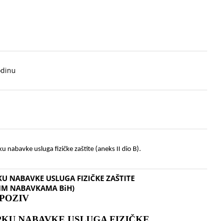
odinu
u nabavke usluga fizičke zaštite (aneks II dio B).
U NABAVKE USLUGA FIZIČKE ZAŠTITE
VNIM NABAVKAMA BiH)
 POZIV
PKU
NABAVKE USLUGA FIZIČKE