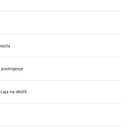
vozila
 postrojenje
icaja na okoliš