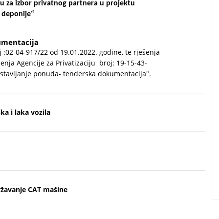
 za izbor privatnog partnera u projektu
e deponije“
umentacija
 :02-04-917/22 od 19.01.2022. godine, te rješenja
enja Agencije za Privatizaciju broj: 19-15-43-
dostavljanje ponuda- tenderska dokumentacija".
a i laka vozila
državanje CAT mašine