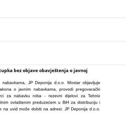
upka bez objave obavještenja o javnoj
 nabavkama, JP Deponija d.o.o. Mostar objavljuje
Zakona o javnim nabavkama, provodi pregovarački
ci za nabavku roba - rezevni dijelovi za Tehnix
inim ovlaštenim preduzećem u BiH za distribuciju i
e na uvid može dobiti na adresi: JP Deponija d.o.o.