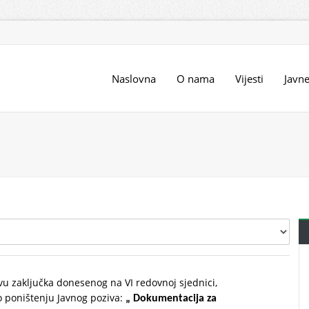
Naslovna
O nama
Vijesti
Javn
vu zaključka donesenog na VI redovnoj sjednici,
o poništenju Javnog poziva:
„ Dokumentacija za