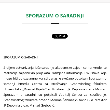
SPORAZUM O SARADNJI
SPORAZUM O SARADNJI
S ciljem ostvarivanja jače saradnje akademske zajednice i privrede, te
realizacije zajedničkih projekata, razmjene informacija i iskustava koje
mogu biti od uzajamne koristi danas je svečano potpisan Sporazum o
saradnji između Centra za istraživanje Građevinskog fakulteta
Univerziteta „Džemal Bijedić“ u Mostaru i JP Deponija d.o.o Mostar.
Sporazum o saradnji su potpisali Voditelj Centra za istraživanje,
Građevinskog fakulteta prof.dr. Merima Šahinagić-Isović i v.d. direktor
JP Deponija d.o.o. Mirhad Grebović.