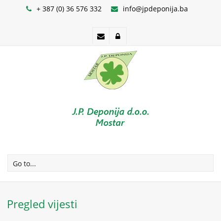
+ 387 (0) 36 576 332
info@jpdeponija.ba
Go to...
Pregled vijesti